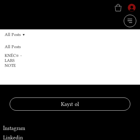
All Posts
All Posts
KNÉC® -
LABS
NOTE
KNEC® — Laboratory of Luxury
Kayıt ol
Sosyal Medya
İnstagram
Linkedin