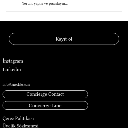
Yorum yapın ve puanlayın...
KNEC® — Laboratory of Luxury
Kayıt ol
Sosyal Medya
İnstagram
Linkedin
İletişim
info@kneclabs.com
Concierge Contact
Concierge Line
Çerez Politikası
Üyelik Sözleşmesi