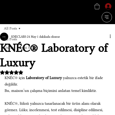
All Posts
KNECLABS
24 May
1 dakikada okunur
All Posts
KNÉC® Laboratory of
KNÉC® - LABS NOTE
Luxury
5 üzerinden NaN yıldız
KNÉC® için 
Laboratory of Luxury
 yalnızca estetik bir ifade 
değildir.
Bu, maison’un çalışma biçimini anlatan temel kimliktir.
KNÉC®, lüksü yalnızca tasarlanacak bir ürün alanı olarak 
görmez. Lüks; incelenmesi, test edilmesi, disipline edilmesi, 