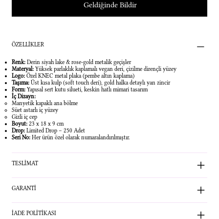
Geldiğinde Bildir
ÖZELLİKLER
Renk:
Derin siyah lake & rose-gold metalik geçişler
Materyal:
Yüksek parlaklık kaplamalı vegan deri, çizilme dirençli yüzey
Logo:
Özel KNEC metal plaka (pembe altın kaplama)
Taşıma:
Üst kısa kulp (soft touch deri), gold halka detaylı yan zincir
Form:
Yapısal sert kutu silueti, keskin hatlı mimari tasarım
İç Dizayn:
Manyetik kapaklı ana bölme
Süet astarlı iç yüzey
Gizli iç cep
Boyut:
23 x 18 x 9 cm
Drop:
Limited Drop – 250 Adet
Seri No:
Her ürün özel olarak numaralandırılmıştır.
TESLİMAT
GARANTİ
İADE POLİTİKASI