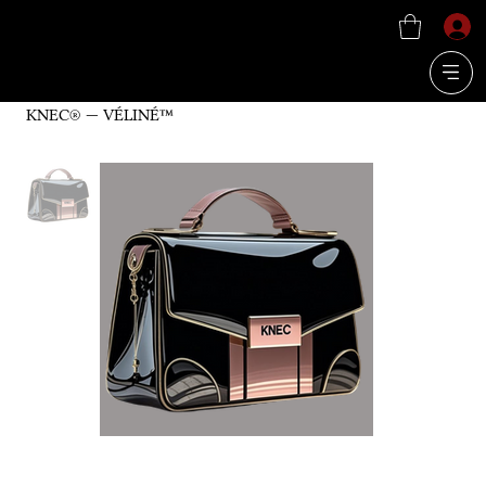
KNEC® — VÉLINÉ™