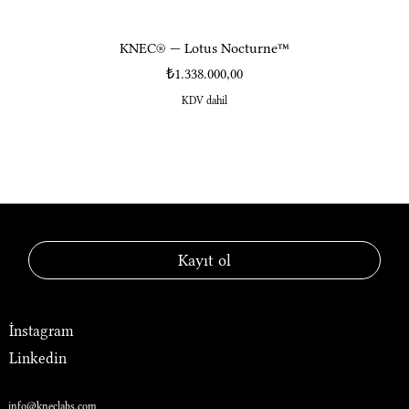
KNEC® — Lotus Nocturne™
Fiyat
₺1.338.000,00
KDV dahil
KNEC® — Laboratory of Luxury
Kayıt ol
Sosyal Medya
İnstagram
Linkedin
İletişim
info@kneclabs.com