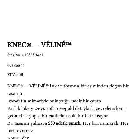
KNEC® — VÉLINÉ™
Stok
Stok kodu:
1982376451
kodu:
1982376451
Fiyat
₺73.000,00
KDV dahil
KNEC® — VÉLINÉ™Işık ve formun birleşiminden doğan bir
tasarım.
zarafetin mimariyle buluştuğu nadir bir çanta.
Parlak lake yüzeyi, soft rose-gold detaylarla çevrelenirken;
geometrik yapısı bir çantadan çok, bir fikir taşıyor.
Bu tasarım yalnızca
250 adetle sınırlı
. Her biri numaralı. Her
biri tekrarsız.
KNEC' den