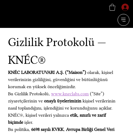
Gizlilik Protokolü — 
KNÉC®
KNÉC LABORATUVARI A.Ş. (“Maison”)
 olarak, kişisel 
verilerinizin gizliliğini, güvenliğini ve bütünlüğünü 
korumak en yüksek önceliğimizdir.
Bu Gizlilik Protokolü, 
www.kneclabs.com
 (“Site”) 
ziyaretçilerinin ve 
onaylı üyelerimizin
 kişisel verilerinin 
nasıl toplandığını, işlendiğini ve korunduğunu açıklar.
KNÉC®, kişisel verileri yalnızca 
etik, sınırlı ve zarif 
biçimde
 işler.
Bu politika, 
6698 sayılı KVKK
, 
Avrupa Birliği Genel Veri 