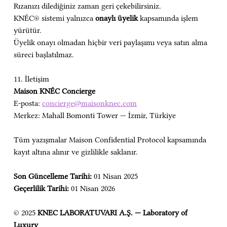
Rızanızı dilediğiniz zaman geri çekebilirsiniz.
KNÉC® sistemi yalnızca 
onaylı üyelik
 kapsamında işlem 
yürütür.
Üyelik onayı olmadan hiçbir veri paylaşımı veya satın alma 
süreci başlatılmaz.
11. İletişim
Maison KNÉC Concierge
E-posta: 
concierge@maisonknec.com
Merkez: Mahall Bomonti Tower — İzmir, Türkiye
Tüm yazışmalar Maison Confidential Protocol kapsamında 
kayıt altına alınır ve gizlilikle saklanır.
Son Güncelleme Tarihi:
 01 Nisan 2025
Geçerlilik Tarihi:
 01 Nisan 2026
© 2025 
KNEC LABORATUVARI A.Ş. — Laboratory of 
Luxury