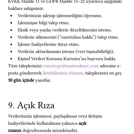
KVKK Madde 11 ve GDPR Madde 15–22 uyarınca aşağıdaki 
haklara sahipsiniz:
Verilerinizin işlenip işlenmediğini öğrenme,
İşlenmişse bilgi talep etme,
Eksik veya yanlış verilerin düzeltilmesini isteme,
Verilerin silinmesini (“unutulma hakkı”) talep etme,
İşleme faaliyetlerine itiraz etme,
Verilerin aktarılmasını isteme (veri taşınabilirliği),
Kişisel Verileri Koruma Kurumu’na başvuru hakkı.
Tüm taleplerinizi 
concierge@maisonknec.com
 adresine e-
posta göndererek 
iletebilirsiniz.Maison
, taleplerinizi en geç 
30 gün içinde
 yanıtlar.
9. Açık Rıza
Verilerinizin işlenmesi, paylaşılması veya iletişim 
faaliyetlerinde kullanılması yalnızca 
açık 
rızanız
 doğrultusunda mümkündür.