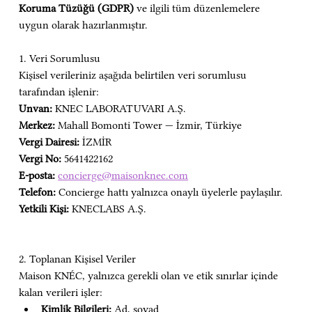
Koruma Tüzüğü (GDPR)
 ve ilgili tüm düzenlemelere 
uygun olarak hazırlanmıştır.
1. Veri Sorumlusu
Kişisel verileriniz aşağıda belirtilen veri sorumlusu 
tarafından işlenir:
Unvan:
 KNEC LABORATUVARI A.Ş.
Merkez:
 Mahall Bomonti Tower — İzmir, Türkiye
Vergi Dairesi:
 İZMİR
Vergi No:
 5641422162
E-posta:
concierge@maisonknec.com
Telefon:
 Concierge hattı yalnızca onaylı üyelerle paylaşılır.
Yetkili Kişi:
 KNECLABS A.Ş.
2. Toplanan Kişisel Veriler
Maison KNÉC, yalnızca gerekli olan ve etik sınırlar içinde 
kalan verileri işler:
Kimlik Bilgileri:
 Ad, soyad