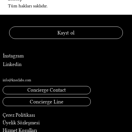
Tüm hakları saklıdır.
KNEC® — Laboratory of Luxury
Kayıt ol
Sosyal Medya
İnstagram
Linkedin
İletişim
info@kneclabs.com
Concierge Contact
Concierge Line
Çerez Politikası
Üyelik Sözleşmesi
Hizmet Koşulları