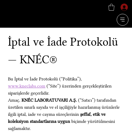
İptal ve İade Protokolü 
— KNÉC®
Bu İptal ve İade Protokolü (“Politika”), 
www.kneclabs.com
 (“Site”) üzerinden gerçekleştirilen 
siparişlerde geçerlidir.
Amaç, 
KNÉC LABORATUVARI A.Ş.
 (“Satıcı”) tarafından 
üretilen sınırlı sayıda ve el işçiliğiyle hazırlanmış ürünlerle 
ilgili iptal, iade ve cayma süreçlerinin 
şeffaf, etik ve 
koleksiyon standartlarına uygun
 biçimde yürütülmesini 
sağlamaktır.