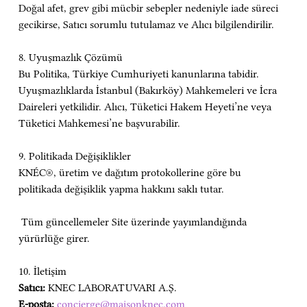
Doğal afet, grev gibi mücbir sebepler nedeniyle iade süreci 
gecikirse, Satıcı sorumlu tutulamaz ve Alıcı bilgilendirilir.
8. Uyuşmazlık Çözümü
Bu Politika, Türkiye Cumhuriyeti kanunlarına tabidir. 
Uyuşmazlıklarda İstanbul (Bakırköy) Mahkemeleri ve İcra 
Daireleri yetkilidir. Alıcı, Tüketici Hakem Heyeti’ne veya 
Tüketici Mahkemesi’ne başvurabilir.
9. Politikada Değişiklikler
KNÉC®, üretim ve dağıtım protokollerine göre bu 
politikada değişiklik yapma hakkını saklı tutar.
 Tüm güncellemeler Site üzerinde yayımlandığında 
yürürlüğe girer.
10. İletişim
Satıcı:
 KNEC LABORATUVARI A.Ş.
E-posta:
concierge@maisonknec.com