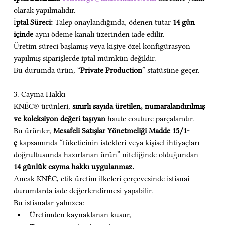
olarak yapılmalıdır.
İ
ptal Süreci:
 Talep onaylandığında, ödenen tutar 
14 gün 
içinde
 aynı ödeme kanalı üzerinden iade edilir.
Üretim süreci başlamış veya kişiye özel konfigürasyon 
yapılmış siparişlerde iptal mümkün değildir.
Bu durumda ürün, “
Private Production
” statüsüne geçer.
3. Cayma Hakkı
KNÉC® ürünleri, 
sınırlı sayıda üretilen, numaralandırılmış 
ve koleksiyon değeri taşıyan
 haute couture parçalarıdır.
Bu ürünler, 
Mesafeli Satışlar Yönetmeliği Madde 15/1-
ç
 kapsamında “tüketicinin istekleri veya kişisel ihtiyaçları 
doğrultusunda hazırlanan ürün” niteliğinde olduğundan 
14 günlük cayma hakkı uygulanmaz.
Ancak KNÉC, etik üretim ilkeleri çerçevesinde istisnai 
durumlarda iade değerlendirmesi yapabilir.
Bu istisnalar yalnızca:
Üretimden kaynaklanan kusur,