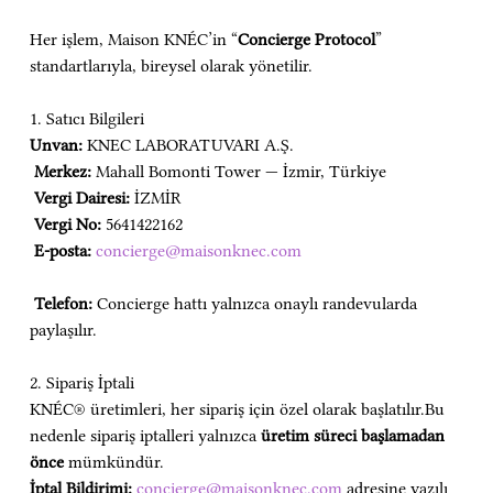
Her işlem, Maison KNÉC’in “
Concierge Protocol
” 
standartlarıyla, bireysel olarak yönetilir.
1. Satıcı Bilgileri
Unvan:
 KNEC LABORATUVARI A.Ş.
Merkez:
 Mahall Bomonti Tower — İzmir, Türkiye
Vergi Dairesi:
 İZMİR
Vergi No:
 5641422162
E-posta:
concierge@maisonknec.com
Telefon:
 Concierge hattı yalnızca onaylı randevularda 
paylaşılır.
2. Sipariş İptali
KNÉC® üretimleri, her sipariş için özel olarak başlatılır.Bu 
nedenle sipariş iptalleri yalnızca 
üretim süreci başlamadan 
önce
 mümkündür.
İptal Bildirimi:
concierge@maisonknec.com
 adresine yazılı 