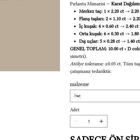
Pırlanta Mimarisi —
Karat Dağılımı
Merkez taç:
1 × 2.20 ct
→
2.20
Flanş taşları:
2 × 1.10 ct
→
2.2
İç kuşak:
4 × 0.60 ct
→
2.40 ct
Orta kuşak:
6 × 0.30 ct
→
1.80
Dış uçlar:
5 × 0.28 ct
→
1.40 ct
GENEL TOPLAM:
10.00 ct
•
D col
simetri).
Atölye toleransı:
±0.05 ct. Tüm taş
çatışmasız tedariktir.
malzeme
Adet
SADECE ÖN SİPA