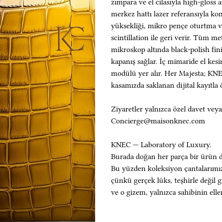
zımpara ve el cilasıyla high-gloss a
merkez hattı lazer referansıyla kon
yüksekliği, mikro pençe oturtma v
scintillation ile geri verir. Tüm m
mikroskop altında black-polish fini
kapanış sağlar. İç mimaride el kes
modülü yer alır. Her Majesta; KN
kasamızda saklanan dijital kayıtla 
Ziyaretler yalnızca özel davet veya
Concierge@maisonknec.com
KNEC — Laboratory of Luxury.
Burada doğan her parça bir ürün d
Bu yüzden koleksiyon çantalarımızı
çünkü gerçek lüks, teşhirle değil g
ve o gizem, yalnızca sahibinin elle