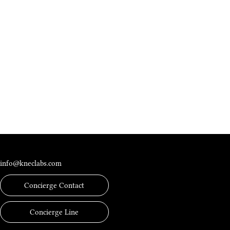
İletişim
info@kneclabs.com
Concierge Contact
Concierge Line