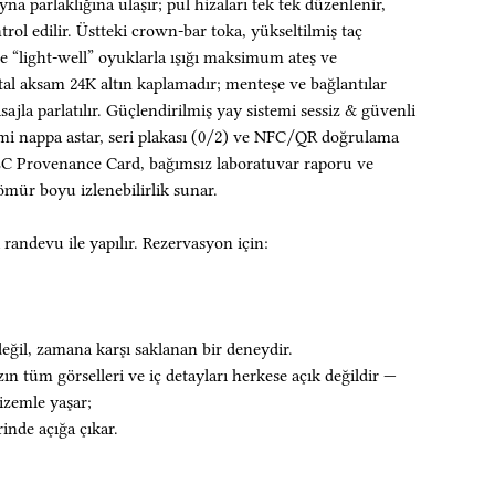
yna parlaklığına ulaşır; pul hizaları tek tek düzenlenir,
trol edilir. Üstteki crown-bar toka, yükseltilmiş taç
e “light-well” oyuklarla ışığı maksimum ateş ve
etal aksam 24K altın kaplamadır; menteşe ve bağlantılar
sajla parlatılır. Güçlendirilmiş yay sistemi sessiz & güvenli
imi nappa astar, seri plakası (0/2) ve NFC/QR doğrulama
EC Provenance Card, bağımsız laboratuvar raporu ve
ömür boyu izlenebilirlik sunar.
 randevu ile yapılır. Rezervasyon için:
eğil, zamana karşı saklanan bir deneydir.
n tüm görselleri ve iç detayları herkese açık değildir —
izemle yaşar;
rinde açığa çıkar.