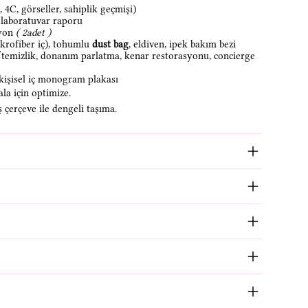
 4C, görseller, sahiplik geçmişi)
laboratuvar raporu
yon
( 2adet )
krofiber iç), tohumlu
dust bag
, eldiven, ipek bakım bezi
mizlik, donanım parlatma, kenar restorasyonu, concierge
, kişisel iç monogram plakası
a için optimize.
ş çerçeve ile dengeli taşıma.