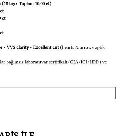
 (18 taş • Toplam 10.00 ct)
 ct
0 ct
 ct
or
•
VVS clarity
•
Excellent cut
(hearts & arrows optik
lar bağımsız laboratuvar sertifikalı (GIA/IGI/HRD) ve
RİŞ İLE...