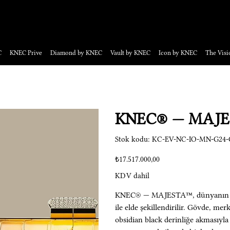
a davetlilere açık, numaralandırılmış eserler.
C
KNEC Prive
Diamond by KNEC
Vault by KNEC
Icon by KNEC
The Visi
KNEC® — MAJ
Stok
Stok kodu:
KC-EV-NC-IO-MN-G24-G
kodu:
KC-
EV-
Fiyat
₺17.517.000,00
NC-
IO-
MN-
KDV dahil
G24-
GLS-
E02-
001-
KNEC® — MAJESTA™, dünyanın en pr
HJ
KC-
ile elde şekillendirilir. Gövde, me
EV-
obsidian black derinliğe akmasıyla 