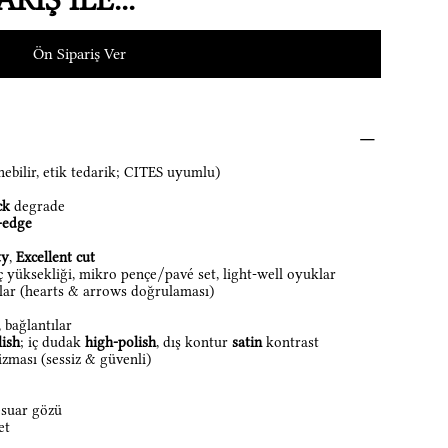
Ön Sipariş Ver
nebilir, etik tedarik; CITES uyumlu)
ck
degrade
-edge
ty
,
Excellent cut
aç yüksekliği, mikro pençe/pavé set, light-well oyuklar
lar (hearts & arrows doğrulaması)
 bağlantılar
lish
; iç dudak
high-polish
, dış kontur
satin
kontrast
zması (sessiz & güvenli)
esuar gözü
et