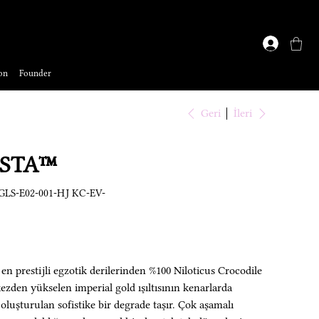
on
Founder
Geri
İleri
ESTA™
LS-E02-001-HJ KC-EV-
estijli egzotik derilerinden %100 Niloticus Crocodile
rkezden yükselen imperial gold ışıltısının kenarlarda
oluşturulan sofistike bir degrade taşır. Çok aşamalı