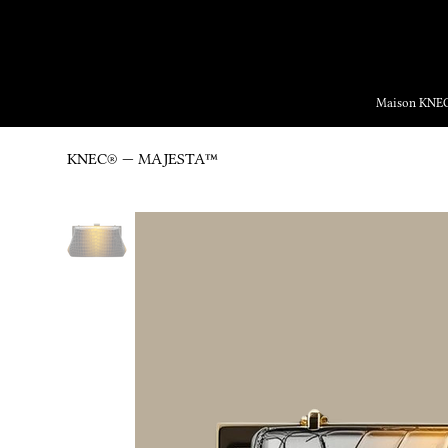
Yalnızc
Maison KNE
KNEC® — MAJESTA™