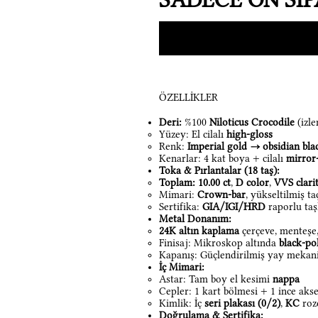
ÖZELLİKLER
Deri:
%100
Niloticus Crocodile
(izle
Yüzey: El cilalı
high-gloss
Renk:
Imperial gold → obsidian bla
Kenarlar: 4 kat boya + cilalı
mirror
Toka & Pırlantalar (18 taş):
Toplam:
10.00 ct
,
D color
,
VVS clari
Mimari:
Crown-bar
, yükseltilmiş t
Sertifika:
GIA/IGI/HRD
raporlu taş
Metal Donanım:
24K altın kaplama
çerçeve, menteşe,
Finisaj: Mikroskop altında
black-po
Kapanış: Güçlendirilmiş yay mekani
İç Mimari:
Astar: Tam boy el kesimi
nappa
Cepler: 1 kart bölmesi + 1 ince aks
Kimlik: İç
seri plakası (0/2)
,
KC
roz
Doğrulama & Sertifika: