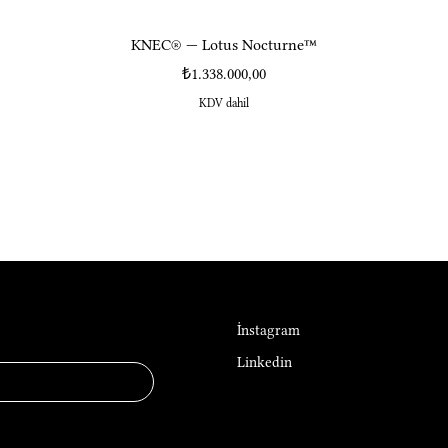
KNEC® — Lotus Nocturne™
Fiyat
₺1.338.000,00
KDV dahil
Sosyal Medya
f Luxury
İnstagram
Linkedin