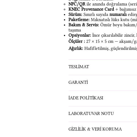
NFC/QR
ile anında doğrulama (seri,
KNEC Provenance Card
+ bağımsız 
Sürüm:
Sınırlı sayıda
numaralı
edis
Paketleme:
Mıknatıslı lüks kutu (mi
Bakım & Servis:
Ömür boyu bakım/te
taşıma
Opsiyonlar:
İnce çıkarılabilir zincir
Ölçüler :
27 × 15 × 5 cm — akşam/gal
Ağırlık:
Hafifletilmiş, güçlendirilmi
TESLİMAT
GARANTİ
İADE POLİTİKASI
LABORATUVAR NOTU
GİZLİLİK & VERİ KORUMA