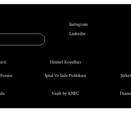
Sosyal Medya
f Luxury
İnstagram
Linkedin
mesi
Hizmet Koşulları
e Formu
İptal Ve İade Politikası
Şirket
zda
Vault by KNEC
Diam