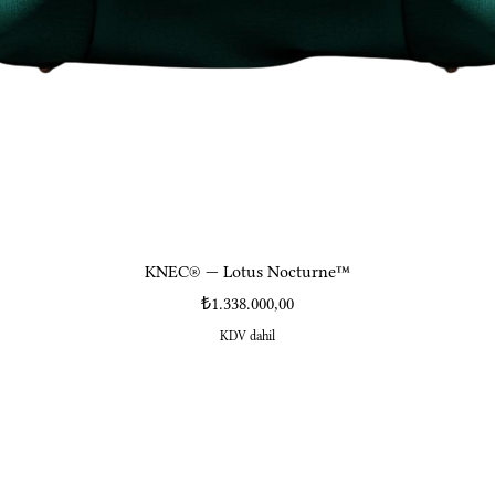
KNEC® — Lotus Nocturne™
Fiyat
₺1.338.000,00
KDV dahil