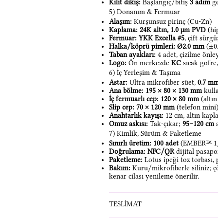
Kilit dikiş:
Başlangıç/bitiş
3 adım
ge
5) Donanım & Fermuar
Alaşım:
Kurşunsuz pirinç (Cu-Zn)
Kaplama:
24K altın, 1.0 μm PVD
(hi
Fermuar:
YKK Excella #5
, çift sürgü
Halka/köprü pimleri:
Ø2.0 mm
(±0.
Taban ayakları:
4 adet, çizilme önle
Logo:
Ön merkezde
KC
sıcak gofre
6) İç Yerleşim & Taşıma
Astar:
Ultra mikrofiber süet,
0.7 m
Ana bölme:
195 × 80 × 130 mm
kulla
İç fermuarlı cep:
120 × 80 mm
(altın
Slip cep:
70 × 120 mm
(telefon mini
Anahtarlık kayışı:
12 cm, altın kap
Omuz askısı:
Tak-çıkar;
95–120 cm
a
7) Kimlik, Sürüm & Paketleme
Sınırlı üretim:
100 adet
(EMBER™ 1/
Doğrulama:
NFC/QR
dijital pasapo
Paketleme:
Lotus ipeği toz torbası,
Bakım:
Kuru/mikrofiberle siliniz; ç
kenar cilası yenileme önerilir.
TESLİMAT