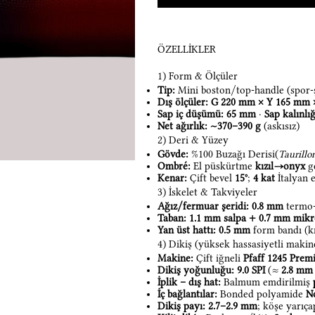
ÖZELLİKLER
1) Form & Ölçüler
Tip:
Mini boston/top-handle (spor-
Dış ölçüler:
G 220 mm × Y 165 mm 
Sap iç düşümü:
65 mm
·
Sap kalınlığ
Net ağırlık:
~370–390 g
(askısız)
2) Deri & Yüzey
Gövde:
%100 Buzağı Derisi(
Taurill
Ombré:
El püskürtme
kızıl→onyx
ge
Kenar:
Çift bevel
15°
;
4 kat
İtalyan e
3) İskelet & Takviyeler
Ağız/fermuar şeridi:
0.8 mm
termo-
Taban:
1.1 mm salpa + 0.7 mm mik
Yan üst hattı:
0.5 mm
form bandı (kı
4) Dikiş (yüksek hassasiyetli makine
Makine:
Çift iğneli
Pfaff 1245 Pre
Dikiş yoğunluğu:
9.0 SPI
(≈
2.8 mm
İplik – dış hat:
Balmum emdirilmiş
İç bağlantılar:
Bonded polyamide
N
Dikiş payı:
2.7–2.9 mm
; köşe yarıç