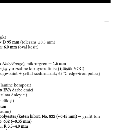
şık)
× D 95 mm
(tolerans ±0.5 mm)
ı:
6.0 mm
(oval kesit)
on Noir/Rouge
), mikro-gren —
1.6 mm
çiş; yarı-satine koruyucu finisaj (düşük VOC)
dge-paint + şeffaf sızdırmazlık; 65 °C edge-iron polisaj
lamine kompozit
ro-EVA
darbe emici
rılma önleyici)
 dikişi)
mium
adım)
polyester/keten hibrit
,
No. 832 (~0.45 mm)
— grafit ton
o. 632 (~0.35 mm)
apı
R 3.5–4.0 mm