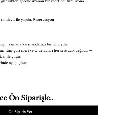
yı günlükten geceye uzanan bir sport-couture ikona
 randevu ile yapılır. Rezervasyon
eğil, zamana karşı saklanan bir deneydir.
n tüm görselleri ve iç detayları herkese açık değildir —
izemle yaşar;
rinde açığa çıkar.
e Ön Siparişle..
Ön Sipariş Ver