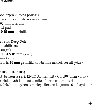
ri dönüş
poalerjenik; ayna polisaj)
; keçe izolatör ile sessiz çalışma
02 mm tolerans)
yici pad
,
0.15 mm
derinlik
m
, renk
Deep Noir
nılabilir hacim
 sürgü)
) +
54 × 86 mm
(kart)
lama kanca
yarlı,
16 mm
genişlik, kaydırmaz mikrofiber alt yüzey
100 … 100/100)
rt, benzersiz seri; KNEC Authenticity Card™ (altın varak)
 parlak siyah lake kutu, mikrofiber parlatma bezi
özücü/alkol içeren temizleyicilerden kaçınınız. 6–12 ayda bir