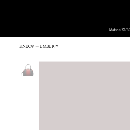
Yalnızc
Maison KNE
KNEC® — EMBER™