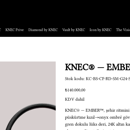
a davetlilere açık, numaralandırılmış eserler.
C
KNEC Prive
Diamond by KNEC
Vault by KNEC
Icon by KNEC
The Visi
KNEC® — EMB
Stok
Stok kodu:
KC-BS-CF-RD-SM-G24-S
kodu:
KC-
BS-
Fiyat
₺140.000,00
CF-
RD-
SM-
KDV dahil
G24-
SAT-
E100-
001
KNEC® — EMBER™, şehir ritmini 
KC-
BS-
püskürtme kızıl→onyx ombré gövde
CF
gren dokulu lüks deri, 24K altın ka