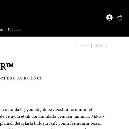
on
Founder
Geri
İleri
ER™
AT-E100-001 KC-BS-CF
avucunda taşıyan küçük boy boston formunu, el
 ve ayna etkili donanımlarla yeniden tanımlar. Mikro-
plamalı detaylarla buluşur; çift yönlü fermuarın sessiz