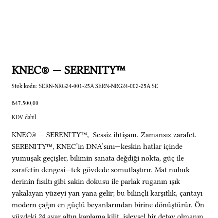
KNEC® — SERENITY™
Stok
Stok kodu:
SERN-NRG24-001-25A SERN-NRG24-002-25A SE
kodu:
SERN-
NRG24-
Fiyat
₺47.500,00
001-
25A
SERN-
KDV dahil
NRG24-
002-
25A
KNEC® — SERENITY™, Sessiz ihtişam. Zamansız zarafet.
SE
SERENITY™, KNEC’in DNA’sını—keskin hatlar içinde
yumuşak geçişler, bilimin sanata değdiği nokta, güç ile
zarafetin dengesi—tek gövdede somutlaştırır. Mat nubuk
derinin fısıltı gibi sakin dokusu ile parlak ruganın ışık
yakalayan yüzeyi yan yana gelir; bu bilinçli karşıtlık, çantayı
modern çağın en güçlü beyanlarından birine dönüştürür. Ön
yüzdeki 24 ayar altın kaplama kilit, işlevsel bir detay olmanın