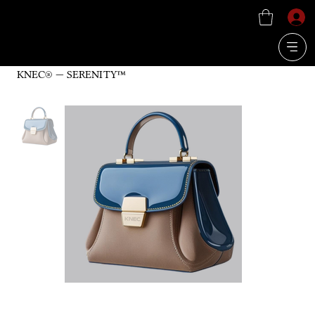
KNEC® — SERENITY™