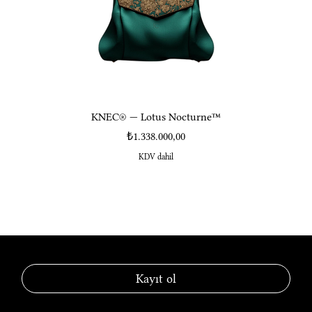
KNEC® — Lotus Nocturne™
Fiyat
₺1.338.000,00
KDV dahil
KNEC® — Laboratory of Luxury
Kayıt ol
Sosyal Medya