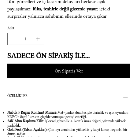
tüm görselleri ve iç tasarım detayları herkese açık
paylaşılmaz:
lüks, teşhirle değil gizemle yaşar
; içteki
sürprizler yalnızca sahibinin ellerinde ortaya çıkar.
Adet
SADECE ÖN SİPARİŞ İLE...
Ön Sipariş Ver
ÖZELLİKLER
Nubuk × Rugan Kontrast Mimari:
Mat–parlak dualitesiyle derinlik ve ışık oyunları;
KNEC’e özgü “keskin çizgide yumuşak geçiş” estetiği.
24K Altın Kaplama Kilit:
İşlevsel güvenlik + ikonik imza değeri; yüzeyde yüksek
parlaklık.
Gold Feet (Taban Ayakları):
Çantayı zeminden yükseltir, yüzeyi korur, heykelsi bir
duruş sağlar.