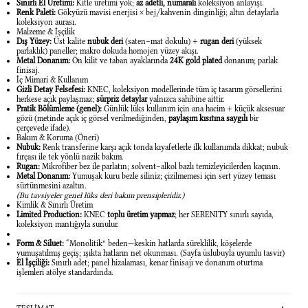
Sınırlı El Üretimi:
Kitle üretimi yok;
az adetli, numaralı
koleksiyon anlayışı.
Renk Paleti:
Gökyüzü mavisi enerjisi × bej/kahvenin dinginliği; altın detaylarla
koleksiyon aurası.
Malzeme & İşçilik
Dış Yüzey:
Üst kalite
nubuk deri
(saten–mat dokulu) +
rugan deri
(yüksek
parlaklık) paneller; makro dokuda homojen yüzey akışı.
Metal Donanım:
Ön kilit ve taban ayaklarında
24K gold plated
donanım; parlak
finisaj.
İç Mimari & Kullanım
Gizli Detay Felsefesi:
KNEC, koleksiyon modellerinde tüm iç tasarım görsellerini
herkese açık paylaşmaz;
sürpriz detaylar
yalnızca sahibine aittir.
Pratik Bölümleme (genel):
Günlük lüks kullanım için ana hacim + küçük aksesuar
gözü (metinde açık iç görsel verilmediğinden,
paylaşım kısıtına saygılı
bir
çerçevede ifade).
Bakım & Koruma (Öneri)
Nubuk:
Renk transferine karşı açık tonda kıyafetlerle ilk kullanımda dikkat; nubuk
fırçası ile tek yönlü nazik bakım.
Rugan:
Mikrofiber bez ile parlatın; solvent–alkol bazlı temizleyicilerden kaçının.
Metal Donanım:
Yumuşak kuru bezle siliniz; çizilmemesi için sert yüzey teması
sürtünmesini azaltın.
(Bu tavsiyeler genel lüks deri bakım prensipleridir.)
Kimlik & Sınırlı Üretim
Limited Production:
KNEC
toplu üretim yapmaz
; her SERENITY sınırlı sayıda,
koleksiyon mantığıyla sunulur.
Form & Siluet:
“Monolitik” beden—keskin hatlarda süreklilik, köşelerde
yumuşatılmış geçiş; ışıkta hatların net okunması. (Sayfa üslubuyla uyumlu tasvir)
El İşçiliği:
Sınırlı adet; panel hizalaması, kenar finisajı ve donanım oturtma
işlemleri atölye standardında.