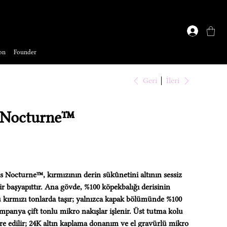
on
Founder
Geri
İleri
 Nocturne™
 Nocturne™, kırmızının derin sükûnetini altının sessiz
bir başyapıttır. Ana gövde, %100 köpekbalığı derisinin
 kırmızı tonlarda taşır; yalnızca kapak bölümünde %100
ampanya çift tonlu mikro nakışlar işlenir. Üst tutma kolu
e edilir; 24K altın kaplama donanım ve el gravürlü mikro