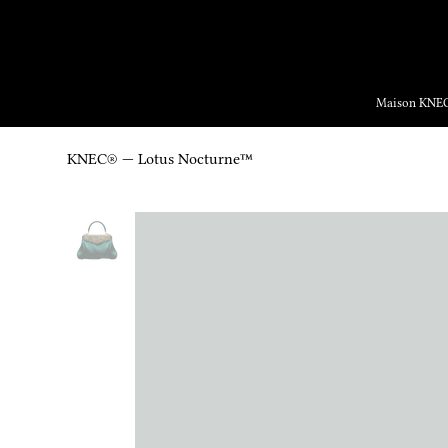
Yalnızc
Maison KNE
KNEC® — Lotus Nocturne™