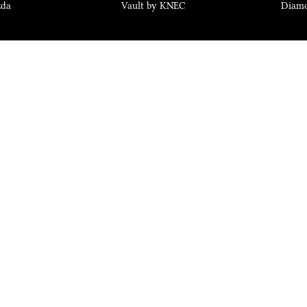
zda
Vault by KNEC
Diam