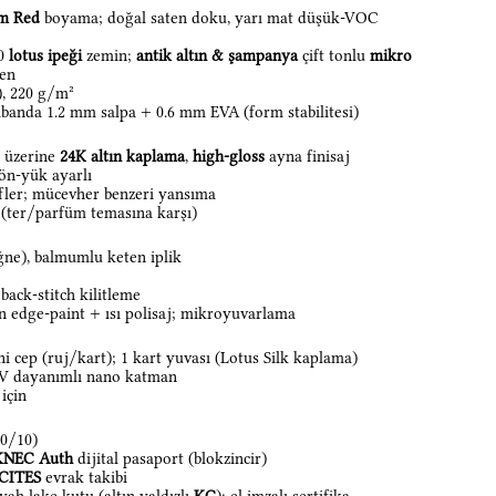
m Red
boyama; doğal saten doku, yarı mat düşük-VOC
0
lotus ipeği
zemin;
antik altın & şampanya
çift tonlu
mikro
sen
), 220 g/m²
banda 1.2 mm salpa + 0.6 mm EVA (form stabilitesi)
k üzerine
24K altın kaplama
,
high-gloss
ayna finisaj
ön-yük ayarlı
fler; mücevher benzeri yansıma
(ter/parfüm temasına karşı)
iğne), balmumlu keten iplik
back-stitch kilitleme
an edge-paint + ısı polisaj; mikroyuvarlama
i cep (ruj/kart); 1 kart yuvası (Lotus Silk kaplama)
V dayanımlı nano katman
için
0/10)
KNEC Auth
dijital pasaport (blokzincir)
CITES
evrak takibi