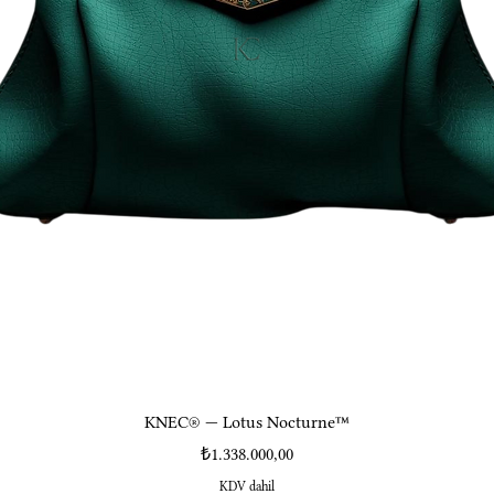
KNEC® — Lotus Nocturne™
Fiyat
₺1.338.000,00
KDV dahil