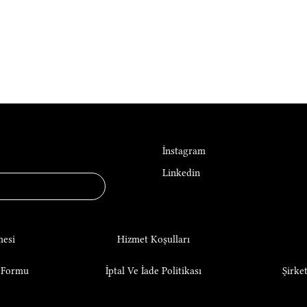
Sosyal Medya
f Luxury
İnstagram
Linkedin
mesi
Hizmet Koşulları
e Formu
İptal Ve İade Politikası
Şirket