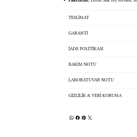
Paketleme:
Lotus Silk toz torbası; s
TESLİMAT
GARANTİ
İADE POLİTİKASI
BAKIM NOTU
LABORATUVAR NOTU
GİZLİLİK & VERİ KORUMA