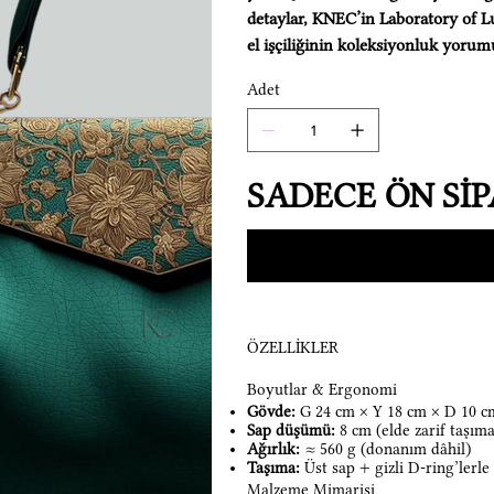
detaylar, KNEC’in Laboratory of L
el işçiliğinin koleksiyonluk yorum
Adet
SADECE ÖN SİPA
ÖZELLİKLER
Boyutlar & Ergonomi
Gövde:
G 24 cm × Y 18 cm × D 10 c
Sap düşümü:
8 cm (elde zarif taşıma
Ağırlık:
≈ 560 g (donanım dâhil)
Taşıma:
Üst sap + gizli D-ring’lerle
Malzeme Mimarisi