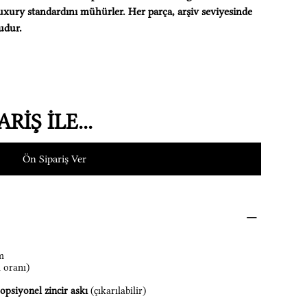
uxury standardını mühürler. Her parça, arşiv seviyesinde
udur.
RİŞ İLE...
Ön Sipariş Ver
m
 oranı)
opsiyonel zincir askı
(çıkarılabilir)