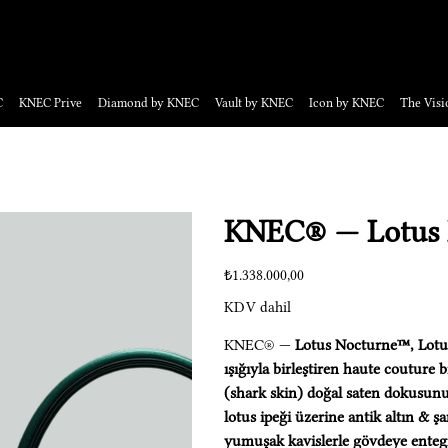
a davetlilere açık, numaralandırılmış eserler.
C
KNEC Prive
Diamond by KNEC
Vault by KNEC
Icon by KNEC
The Visi
KNEC® — Lotus
Fiyat
₺1.338.000,00
KDV dahil
KNEC® —
Lotus Nocturne™, Lotus
ışığıyla birleştiren haute couture 
(shark skin) doğal saten dokusunu
lotus ipeği üzerine antik altın & ş
yumuşak kavislerle gövdeye entegr