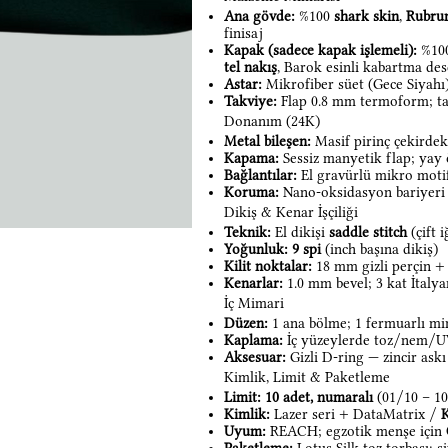
Ana gövde:
%100
shark skin
,
Rubru
finisaj
Kapak (sadece kapak işlemeli):
%10
tel nakış
, Barok esinli kabartma de
Astar:
Mikrofiber süet (Gece Siyahı
Takviye:
Flap 0.8 mm termoform; ta
Donanım (24K)
Metal bileşen:
Masif pirinç çekirde
Kapama:
Sessiz manyetik flap; yay 
Bağlantılar:
El gravürlü mikro moti
Koruma:
Nano-oksidasyon bariyeri 
Dikiş & Kenar İşçiliği
Teknik:
El dikişi
saddle stitch
(çift 
Yoğunluk:
9 spi
(inch başına dikiş)
Kilit noktalar:
18 mm gizli perçin + 
Kenarlar:
1.0 mm bevel; 3 kat İtaly
İç Mimari
Düzen:
1 ana bölme; 1 fermuarlı min
Kaplama:
İç yüzeylerde toz/nem/U
Aksesuar:
Gizli D-ring — zincir askı 
Kimlik, Limit & Paketleme
Limit:
10 adet, numaralı
(01/10 – 10
Kimlik:
Lazer seri + DataMatrix /
Uyum:
REACH; egzotik menşe için